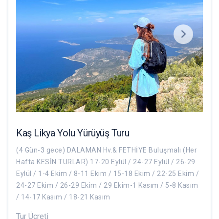
Kaş Likya Yolu Yürüyüş Turu
(4 Gün-3 gece) DALAMAN Hv.& FETHİYE Buluşmalı (Her
Hafta KESİN TURLAR) 17-20 Eylül / 24-27 Eylül / 26-29
Eylül / 1-4 Ekim / 8-11 Ekim / 15-18 Ekim / 22-25 Ekim /
24-27 Ekim / 26-29 Ekim / 29 Ekim-1 Kasım / 5-8 Kasım
/ 14-17 Kasım / 18-21 Kasım
Tur Ücreti