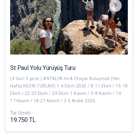
St Paul Yolu Yürüyüş Turu
(4 Gün-3 gece ) ANTALYA Hv.& Otogar Buluşmalı (Her
Hafta KESİN TURLAR) 1-4 Ekim 2026 / 8-11 Ekim / 15-18
Ekim / 22-25 Ekim / 29 Ekim-1 Kasım / 5-8 Kasım / 14-
17 Kasım / 18-21 Kasım / 3-6 Aralık 2026
Tur Ücreti
19.750 TL