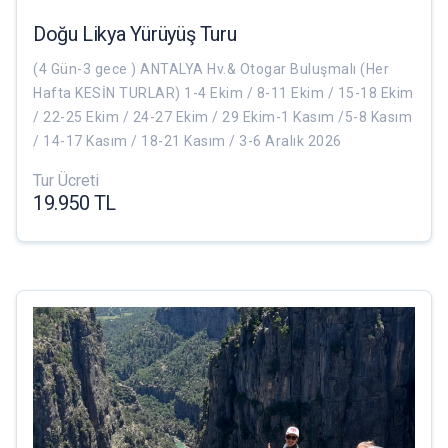
Doğu Likya Yürüyüş Turu
(4 Gün-3 gece ) ANTALYA Hv.& Otogar Buluşmalı (Her
Hafta KESİN TURLAR) 1-4 Ekim / 8-11 Ekim / 15-18 Ekim
/ 22-25 Ekim / 24-27 Ekim / 29 Ekim-1 Kasım /5-8 Kasım
/ 14-17 Kasım / 18-21 Kasım / 3-6 Aralık 2026
Tur Ücreti
19.950 TL