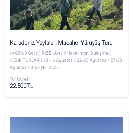
Karadeniz Yaylaları Macahel Yürüyüş Turu
(4 Gün-3 Gece ) RİZE -Artvin Havalimanı Buluşma (
KESİN TURLAR ) 13-16 Ağustos / 22-25 Ağustos / 27-30
Ağustos / 3-6 Eylül 2026
Tur Ücreti
22.500TL