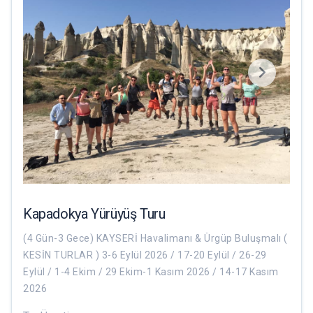
Kapadokya Yürüyüş Turu
(4 Gün-3 Gece) KAYSERİ Havalimanı & Ürgüp Buluşmalı (
KESİN TURLAR ) 3-6 Eylül 2026 / 17-20 Eylül / 26-29
Eylül / 1-4 Ekim / 29 Ekim-1 Kasım 2026 / 14-17 Kasım
2026