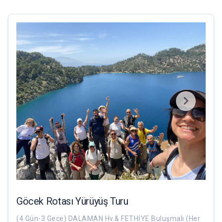
Göcek Rotası Yürüyüş Turu
(4 Gün-3 Gece) DALAMAN Hv.& FETHİYE Buluşmalı (Her