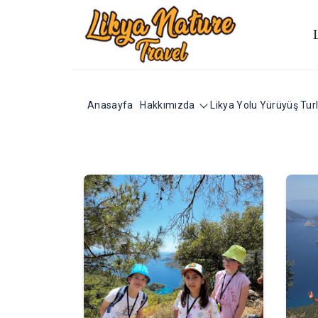
Anasayfa
Hakkımızda
Likya Yolu Yürüyüş Turl