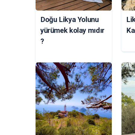
Doğu Likya Yolunu
Li
yürümek kolay mıdır
Ka
?