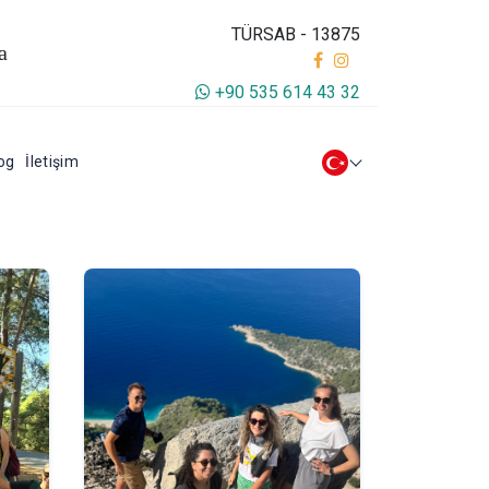
TÜRSAB - 13875
a
+90 535 614 43 32
og
İletişim