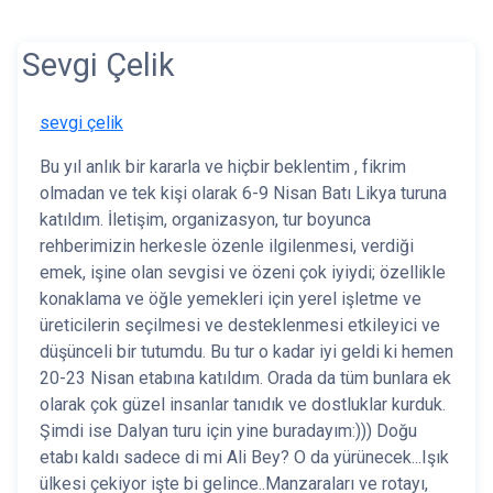
Sevgi Çelik
sevgi çelik
Bu yıl anlık bir kararla ve hiçbir beklentim , fikrim
olmadan ve tek kişi olarak 6-9 Nisan Batı Likya turuna
katıldım. İletişim, organizasyon, tur boyunca
rehberimizin herkesle özenle ilgilenmesi, verdiği
emek, işine olan sevgisi ve özeni çok iyiydi; özellikle
konaklama ve öğle yemekleri için yerel işletme ve
üreticilerin seçilmesi ve desteklenmesi etkileyici ve
düşünceli bir tutumdu. Bu tur o kadar iyi geldi ki hemen
20-23 Nisan etabına katıldım. Orada da tüm bunlara ek
olarak çok güzel insanlar tanıdık ve dostluklar kurduk.
Şimdi ise Dalyan turu için yine buradayım:))) Doğu
etabı kaldı sadece di mi Ali Bey? O da yürünecek...Işık
ülkesi çekiyor işte bi gelince..Manzaraları ve rotayı,