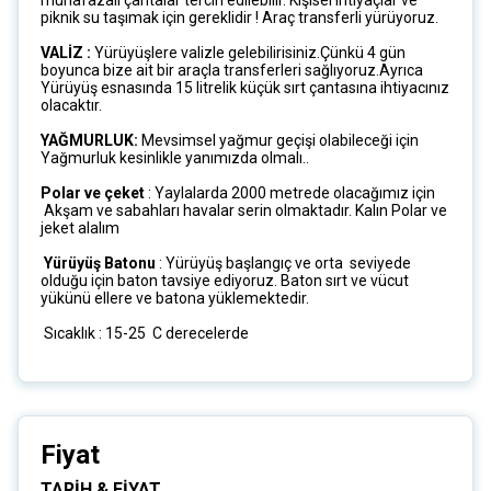
muhafazalı çantalar tercih edilebilir. Kişisel ihtiyaçlar ve
piknik su taşımak için gereklidir ! Araç transferli yürüyoruz.
VALİZ :
Yürüyüşlere valizle gelebilirisiniz.Çünkü 4 gün
boyunca bize ait bir araçla transferleri sağlıyoruz.Ayrıca
Yürüyüş esnasında 15 litrelik küçük sırt çantasına ihtiyacınız
olacaktır.
YAĞMURLUK:
Mevsimsel yağmur geçişi olabileceği için
Yağmurluk kesinlikle yanımızda olmalı..
Polar ve çeket
: Yaylalarda 2000 metrede olacağımız için
Akşam ve sabahları havalar serin olmaktadır. Kalın Polar ve
jeket alalım
Yürüyüş Batonu
: Yürüyüş başlangıç ve orta seviyede
olduğu için baton tavsiye ediyoruz. Baton sırt ve vücut
yükünü ellere ve batona yüklemektedir.
Sıcaklık : 15-25 C derecelerde
Fiyat
TARİH & FİYAT