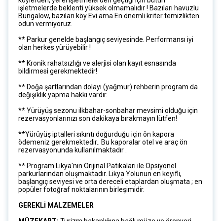
köylerden, yerel işletmelerden geçtiği için bütün
işletmelerde beklenti yüksek olmamalıdır ! Bazıları havuzlu
Bungalow, bazıları köy Evi ama En önemli kriter temizlikten
ödün vermiyoruz.
** Parkur genelde başlangıç seviyesinde. Performansı iyi
olan herkes yürüyebilir !
** Kronik rahatsızlığı ve alerjisi olan kayıt esnasında
bildirmesi gerekmektedir!
** Doğa şartlarından dolayı (yağmur) rehberin program da
değişiklik yapma hakkı vardır.
** Yürüyüş sezonu ilkbahar-sonbahar mevsimi olduğu için
rezervasyonlarınızı son dakikaya bırakmayın lütfen!
**Yürüyüş iptalleri sıkıntı doğurduğu için ön kapora
ödemeniz gerekmektedir.. Bu kaporalar otel ve araç ön
rezervasyonunda kullanılmaktadır .
** Program Likya'nın Orijinal Patikaları ile Opsiyonel
parkurlarından oluşmaktadır. Likya Yolunun en keyifli,
başlangıç seviyesi ve orta dereceli etaplardan oluşmata ; en
popüler fotoğraf noktalarının birleşimidir.
GEREKLİ MALZEMELER