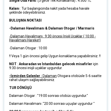
Single Oda Farkı
:(3 gece Tek Konaklama)
:
4.500 TL
Kalanı
: Tur başlangıcında nakit yada hesaba havale
şeklinde ödeyebilirsiniz.
BULUŞMA NOKTASI
-Dalaman Havalimanı & Dalaman Otogar / Marmaris
-Dalaman Havalimanı : 9:30 öncesi İnişli Uçaklar ( 10:00 -
Havalimanı Hareket)
-Dalaman Otogar : 10:00
!! Veya 1 gün öncesi gelip Uygun konaklama yapabilirsiniz. !!
NOT
:
Ankaradan ve İstanbuldan gelecek misafirler
için
9:30 öncesi inişli uçaklar uygundur.
-İzmirden Gelenler :
Dalaman
Otogara otobüsle 5-6 saatte
rahat ulaşım sağlayabilirsiniz.
TUR DÖNÜŞÜ
Dalaman Otogar : "19:00 sonrası otobüs uygundur."
Dalaman Havalimanı :"20:00 sonrası uçuşlar uygundur "