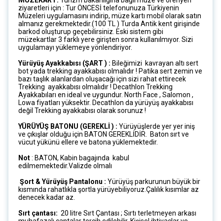
MÜZEKART:
Turizm bakanlığına bağlı müze ve örenyeri
ziyaretleri için : Tur ÖNCESİ telefonunuza Türkiyenin
Müzeleri uygulamasını indirip, müze kartı mobil olarak satın
almanız gerekmektedir.(100 TL ) Turda Antik kent girişinde
barkod oluşturup geçebilirsiniz. Eski sistem gibi
müzekartlar 3 farklı yere girişten sonra kullanılmıyor. Sizi
uygulamayı yüklemeye yönlendiriyor.
Yürüyüş Ayakkabısı (ŞART ) :
Bileğimizi kavrayan altı sert
bot yada trekking ayakkabısı olmalıdır ! Patika sert zemin ve
bazı taşlık alanlardan oluşacağı için sizi rahat ettirecek
Trekking ayakkabısı olmalıdır ! Decathlon Trekking
Ayakkabıları en ideal ve uygundur. North Face , Salomon ,
Lowa fiyatları yüksektir. Decathlon da yürüyüş ayakkabısı
değil Trekking ayakkabısı olarak sorunuz !
YÜRÜYÜŞ BATONU (GEREKLİ ) :
Yürüyüşlerde yer yer iniş
ve çıkışlar olduğu için BATON GEREKLİDİR. Baton sırt ve
vücut yükünü ellere ve batona yüklemektedir.
Not
: BATON, Kabin bagajında kabul
edilmemektedir.Valizde olmalı
Şort & Yürüyüş Pantalonu :
Yürüyüş parkurunun büyük bir
kısmında rahatlıkla şortla yürüyebiliyoruz.Çalılık kısımlar az
denecek kadar az.
Sırt çantası:
20 litre Sırt Çantası ; Sırtı terletmeyen arkası