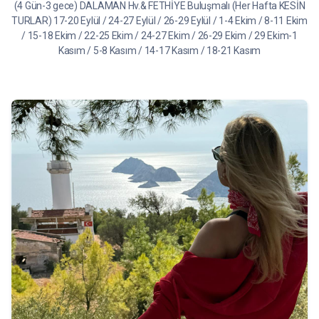
(4 Gün-3 gece) DALAMAN Hv.& FETHİYE Buluşmalı (Her Hafta KESİN
TURLAR) 17-20 Eylül / 24-27 Eylül / 26-29 Eylül / 1-4 Ekim / 8-11 Ekim
/ 15-18 Ekim / 22-25 Ekim / 24-27 Ekim / 26-29 Ekim / 29 Ekim-1
Kasım / 5-8 Kasım / 14-17 Kasım / 18-21 Kasım