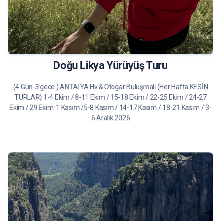
19.950 TL
Tur Bilgileri
Doğu Likya Yürüyüş Turu
(4 Gün-3 gece ) ANTALYA Hv.& Otogar Buluşmalı (Her Hafta KESİN
TURLAR) 1-4 Ekim / 8-11 Ekim / 15-18 Ekim / 22-25 Ekim / 24-27
Ekim / 29 Ekim-1 Kasım /5-8 Kasım / 14-17 Kasım / 18-21 Kasım / 3-
6 Aralık 2026