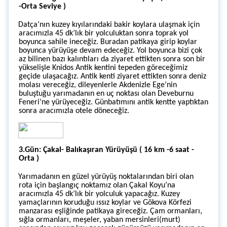
-Orta Seviye )
Datça’nın kuzey kıyılarındaki bakir koylara ulaşmak için
aracımızla 45 dk’lık bir yolculuktan sonra toprak yol
boyunca sahile ineceğiz. Buradan patikaya girip koylar
boyunca yürüyüşe devam edeceğiz. Yol boyunca bizi çok
az bilinen bazı kalıntıları da ziyaret ettikten sonra son bir
yükselişle Knidos Antik kentini tepeden göreceğimiz
geçide ulaşacağız. Antik kenti ziyaret ettikten sonra deniz
molası vereceğiz, dileyenlerle Akdenizle Ege’nin
buluştuğu yarımadanın en uç noktası olan Deveburnu
Feneri’ne yürüyeceğiz. Günbatımını antik kentte yaptıktan
sonra aracımızla otele döneceğiz.
3.Gün: Çakal- Balıkaşıran Yürüyüşü ( 16 km -6 saat -
Orta )
Yarımadanın en güzel yürüyüş noktalarından biri olan
rota için başlangıç noktamız olan Çakal
Koyu’na
aracımızla 45 dk’lık bir yolculuk yapacağız. Kuzey
yamaçlarının koruduğu ıssız koylar ve Gökova Körfezi
manzarası eşliğinde patikaya gireceğiz. Çam ormanları,
sığla ormanları, meşeler, yaban mersinleri(murt)