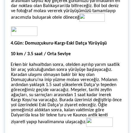
arasından sayısız koy geçerek günümüzü yarımadanın en
dar noktası olan Balıkaşıran’da bitireceğiz. Bol bol deniz
ve fotoğraf molası vererek yürüyüşümüzü tamamlayıp
aracımızla buluşarak otele döneceğ
4.Gün: Domuzçukuru-Kargı-Eski Datça Yürüyüşü
10 km / 3.5 saat / Orta Seviye
Erken bir kahvaltıdan sonra, otelden ayrılıp yarım saatlik
bir araç yolculuğundan sonra yürüyüşe başlayacağız.
Karadan ulaşımı olmayan bakir bir koy olan
Domuzçukuru’na inip yüzme molası vereceğiz. Molanın
ardından yaklaşık 1.5 saat yükselerek Datça’yı tepeden
göreceğimiz geçide varacağız. Meşeler, tarihi zeytin
ağaçları, su sarnıçları arasından 1 saat kadar inerek
Kargı Koyu’na varacağız. Burada üzerimizi değiştirip önce
yol üzerindeki Eski Datça’yı ziyaret edeceğiz. Öğle
yemeğimizi aldıktan sonra, kalan vaktimize göre
Dalyan’da kısa bir tekne turu ve Kaunos antik kenti
ziyareti yapıp havalimanına ulaşacağız.