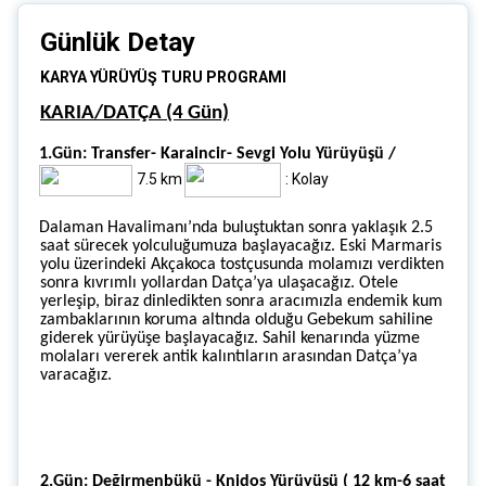
Günlük Detay
KARYA YÜRÜYÜŞ TURU PROGRAMI
KARIA/DATÇA (4 Gün)
1.Gün: Transfer- Karaincir- Sevgi Yolu Yürüyüşü /
7.5 km
: Kolay
Dalaman Havalimanı’nda buluştuktan sonra yaklaşık 2.5
saat sürecek yolculuğumuza başlayacağız. Eski Marmaris
yolu üzerindeki Akçakoca tostçusunda molamızı verdikten
sonra kıvrımlı yollardan Datça’ya ulaşacağız. Otele
yerleşip, biraz dinledikten sonra aracımızla endemik kum
zambaklarının koruma altında olduğu Gebekum sahiline
giderek yürüyüşe başlayacağız. Sahil kenarında yüzme
molaları vererek antik kalıntıların arasından Datça’ya
varacağız.
2.Gün: Değirmenbükü - Knidos Yürüyüşü ( 12 km-6 saat