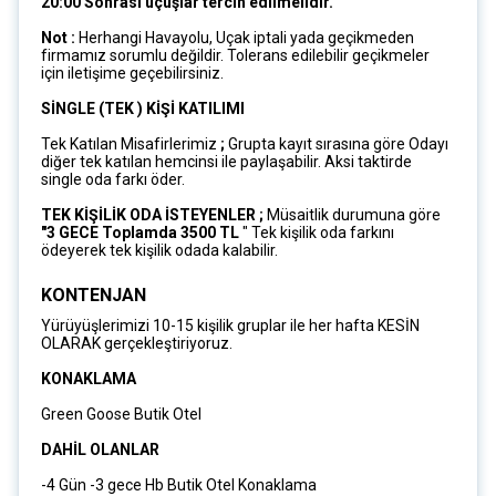
20:00 Sonrası uçuşlar tercih edilmelidir.
Not :
Herhangi Havayolu, Uçak iptali yada geçikmeden
firmamız sorumlu değildir. Tolerans edilebilir geçikmeler
için iletişime geçebilirsiniz.
SİNGLE (TEK ) KİŞİ KATILIMI
Tek Katılan Misafirlerimiz
;
Grupta kayıt sırasına göre Odayı
diğer tek katılan hemcinsi ile paylaşabilir. Aksi taktirde
single oda farkı öder.
TEK KİŞİLİK ODA İSTEYENLER ;
Müsaitlik durumuna göre
"3 GECE Toplamda 3500 TL
" Tek kişilik oda farkını
ödeyerek tek kişilik odada kalabilir.
KONTENJAN
Yürüyüşlerimizi 10-15 kişilik gruplar ile her hafta KESİN
OLARAK gerçekleştiriyoruz.
KONAKLAMA
Green Goose Butik Otel
DAHİL OLANLAR
-4 Gün -3 gece Hb Butik Otel Konaklama