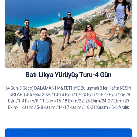
19.950 TL
Tur Bilgileri
Batı Likya Yürüyüş Turu-4 Gün
(4 Gün-3 Gece) DALAMAN Hv.& FETHİYE Buluşmalı (Her Hafta KESİN
TURLAR ) 3-6 Eylül 2026/10-13 Eylül/17-20 Eylül/24-27 Eylül/26-29
Eylül/1-4 Ekim/8-11 Ekim/15-18 Ekim/22-25 Ekim/24-27 Ekim/29
Ekim-1 Kasım / 5-8 Kasım /14-17 Kasım / 18-21 Kasım / 3-6 Aralık