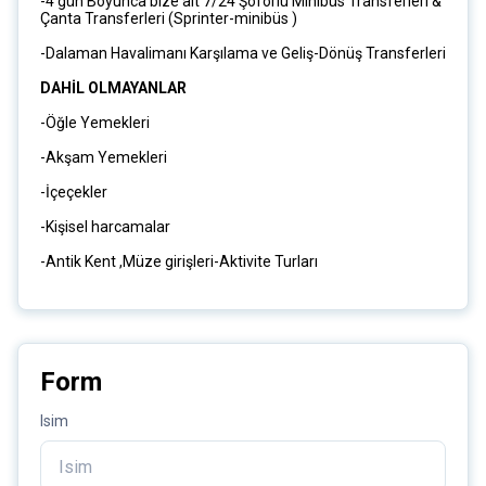
-4 gün Boyunca bize ait 7/24 Şoförlü Minibüs Transferleri &
Çanta Transferleri (Sprinter-minibüs )
-Dalaman Havalimanı Karşılama ve Geliş-Dönüş Transferleri
DAHİL OLMAYANLAR
-Öğle Yemekleri
-Akşam Yemekleri
-İçeçekler
-Kişisel harcamalar
-Antik Kent ,Müze girişleri-Aktivite Turları
Form
Isim