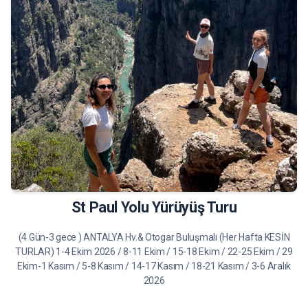
19.750 TL
Tur Bilgileri
St Paul Yolu Yürüyüş Turu
(4 Gün-3 gece ) ANTALYA Hv.& Otogar Buluşmalı (Her Hafta KESİN
TURLAR) 1-4 Ekim 2026 / 8-11 Ekim / 15-18 Ekim / 22-25 Ekim / 29
Ekim-1 Kasım / 5-8 Kasım / 14-17 Kasım / 18-21 Kasım / 3-6 Aralık
2026