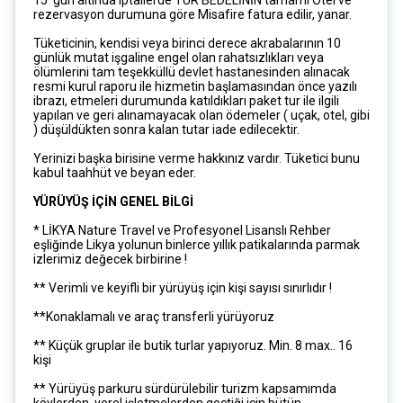
15 gün altında iptallerde TUR BEDELİNİN tamamı Otel ve
rezervasyon durumuna göre Misafire fatura edilir, yanar.
Tüketicinin, kendisi veya birinci derece akrabalarının 10
günlük mutat işgaline engel olan rahatsızlıkları veya
ölümlerini tam teşekküllü devlet hastanesinden alınacak
resmi kurul raporu ile hizmetin başlamasından önce yazılı
ibrazı, etmeleri durumunda katıldıkları paket tur ile ilgili
yapılan ve geri alınamayacak olan ödemeler ( uçak, otel, gibi
) düşüldükten sonra kalan tutar iade edilecektir.
Yerinizi başka birisine verme hakkınız vardır. Tüketici bunu
kabul taahhüt ve beyan eder.
YÜRÜYÜŞ İÇİN GENEL BİLGİ
* LİKYA Nature Travel ve Profesyonel Lisanslı Rehber
eşliğinde Likya yolunun binlerce yıllık patikalarında parmak
izlerimiz değecek birbirine !
** Verimli ve keyifli bir yürüyüş için kişi sayısı sınırlıdır !
**Konaklamalı ve araç transferli yürüyoruz
** Küçük gruplar ile butik turlar yapıyoruz. Min. 8 max.. 16
kişi
** Yürüyüş parkuru sürdürülebilir turizm kapsamımda