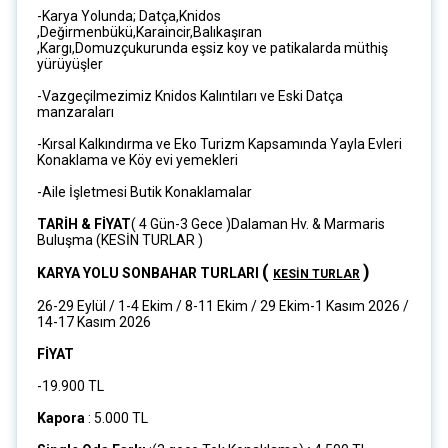
-Karya Yolunda; Datça,Knidos
,Değirmenbükü,Karaincir,Balıkaşıran
,Kargı,Domuzçukurunda eşsiz koy ve patikalarda müthiş
yürüyüşler
-Vazgeçilmezimiz Knidos Kalıntıları ve Eski Datça
manzaraları
-Kırsal Kalkındırma ve Eko Turizm Kapsamında Yayla Evleri
Konaklama ve Köy evi yemekleri
-Aile İşletmesi Butik Konaklamalar
TARİH & FİYAT
( 4 Gün-3 Gece )Dalaman Hv. & Marmaris
Buluşma (KESİN TURLAR )
(
)
KARYA YOLU SONBAHAR TURLARI
KESİN TURLAR
26-29 Eylül / 1-4 Ekim / 8-11 Ekim / 29 Ekim-1 Kasım 2026 /
14-17 Kasım 2026
FİYAT
-19.900 TL
Kapora
: 5.000 TL